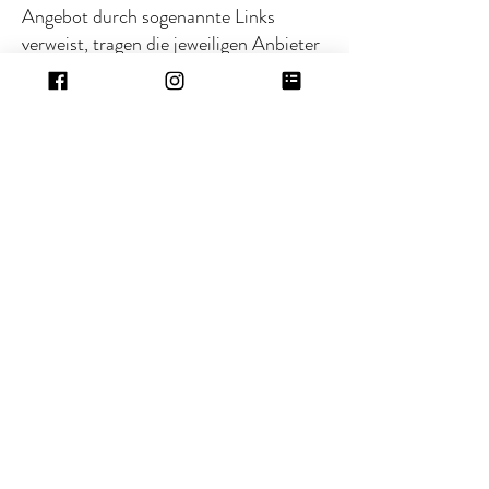
Angebot durch sogenannte Links
verweist, tragen die jeweiligen Anbieter
die Verantwortung. Die Betreiber sind
für den Inhalt solcher Seiten Dritter
nicht verantwortlich. Desweiteren kann
auf die Webseite ohne unser Wissen
von anderen Seiten mittels sogenannter
Links verwiesen werden. Die Betreiber
übernehmen keine Verantwortung für
Darstellung, Inhalt oder irgendeine
Verbindung zu dieser Webseite in
Webseiten Dritter. Für fremde Inhalte
sind die Betreiber nur dann
verantwortlich, wenn von ihnen (d.h.
auch von einem rechtswidrigen oder
strafbaren Inhalt) positive Kenntnis
vorliegt und es technisch möglich und
zumutbar ist, deren Nutzung zu