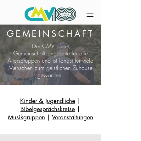
GEMEINSCHAFT
Der CMV bietet
Gemeinschaftsangebote für alle
Altersgruppen und ist längst für viele
Menschen zum geistlichen Zuhause
geworden.
Kinder & Jugendliche
|
Bibelgesprächskreise
|
Musikgruppen
|
Veranstaltungen