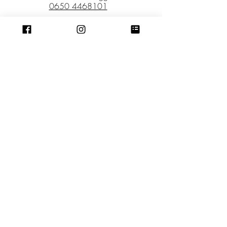
0650 4468101
good friday
Kontakt: Bani Egger
0650 2841333